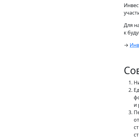
Инвес
участ
Для н
к буд
→
Инв
Со
Н
Е
ф
и
П
от
с
с