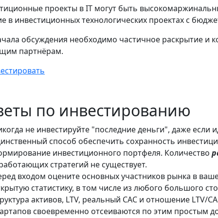
тиционные проекты в IT могут быть высокомаржинальн
ие в инвестиционных технологических проектах с бюдже
ачала обсуждения необходимо частичное раскрытие и к
ущим партнёрам.
естировать
веты по инвестированию
икогда не инвестируйте "последние деньги", даже если 
динственный способ обеспечить сохранность инвестици
ормирование инвестиционного портфеля. Количество
р
 работающих стратегий не существует.
еред входом оцените основных участников рынка в ваше
крытую статистику, в том числе из любого большого сто
труктура активов, LTV, реальный CAC и отношение LTV
тартапов своевременно отсеиваются по этим простым д