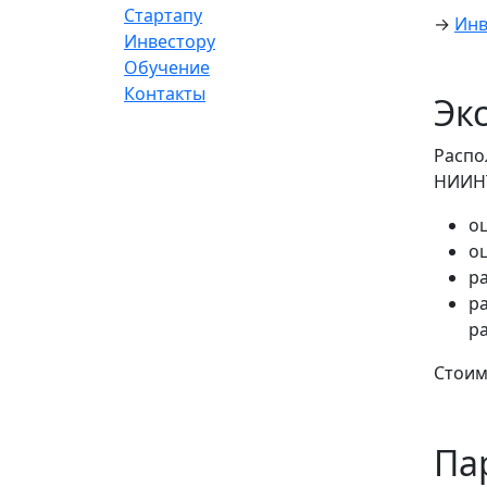
Стартапу
→
Инв
Инвестору
Обучение
Контакты
Эк
Распо
НИИНТ
о
о
р
р
ра
Стоимо
Па